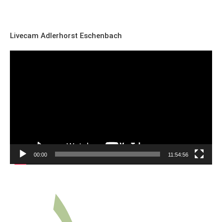
Livecam Adlerhorst Eschenbach
Video-
Player
00:00
11:54:56