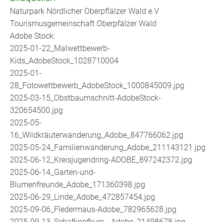
Naturpark Nördlicher Oberpflälzer Wald e.V
Tourismusgemeinschaft Oberpfälzer Wald
Adobe Stock:
2025-01-22_Malwettbewerb-
Kids_AdobeStock_1028710004
2025-01-
28_Fotowettbewerb_AdobeStock_1000845009.jpg
2025-03-15_Obstbaumschnitt-AdobeStock-
320654500.jpg
2025-05-
16_Wildkräuterwanderung_Adobe_847766062.jpg
2025-05-24_Familienwanderung_Adobe_211143121.jpg
2025-06-12_Kreisjugendring-ADOBE_897242372.jpg
2025-06-14_Garten-und-
Blumenfreunde_Adobe_171360398.jpg
2025-06-29_Linde_Adobe_472857454.jpg
2025-09-06_Fledermaus-Adobe_782965628.jpg
2025-09-13_Schafkopfkurs__Adobe_21498678.jpg