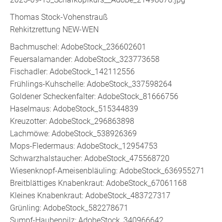
Thomas Stock-Vohenstrauß
Rehkitzrettung NEW-WEN
Bachmuschel: AdobeStock_236602601
Feuersalamander: AdobeStock_323773658
Fischadler: AdobeStock_142112556
Frühlings-Kuhschelle: AdobeStock_337598264
Goldener Scheckenfalter: AdobeStock_81666756
Haselmaus: AdobeStock_515344839
Kreuzotter: AdobeStock_296863898
Lachmöwe: AdobeStock_538926369
Mops-Fledermaus: AdobeStock_12954753
Schwarzhalstaucher: AdobeStock_475568720
Wiesenknopf-Ameisenbläuling: AdobeStock_636955271
Breitblättiges Knabenkraut: AdobeStock_67061168
Kleines Knabenkraut: AdobeStock_483727317
Grünling: AdobeStock_582278671
Sumpf-Haubenpilz: AdobeStock_340966642