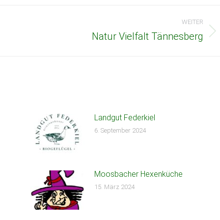
WEITER
Natur Vielfalt Tännesberg
Nächster
Beitrag:
Landgut Federkiel
6. September 2024
Moosbacher Hexenküche
15. März 2024