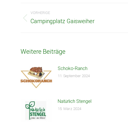
Beitragsnavigation
VORHERIGE
Campingplatz Gaisweiher
Vorheriger
Beitrag:
Weitere Beiträge
Schoko-Ranch
11. September 2024
Natürlich Stengel
15. März 2024