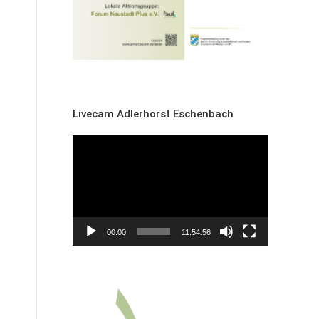
Livecam Adlerhorst Eschenbach
Video-
Player
00:00
11:54:56