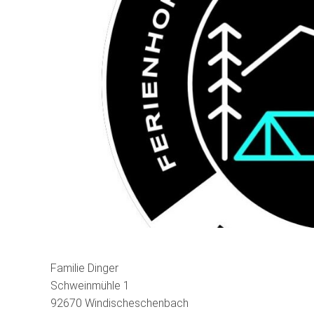
Familie Dinger
Schweinmühle 1
92670 Windischeschenbach