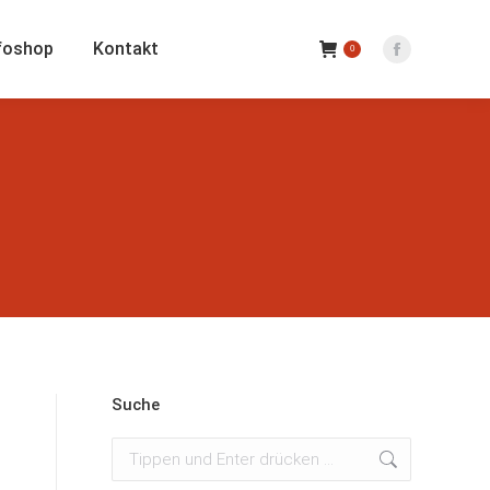
foshop
Kontakt
0
Facebook
Seite
wird
in
einem
neuen
Fenster
geöffnet
Suche
Suchen: