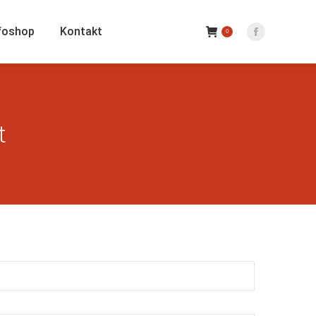
foshop
Kontakt
0
Facebook
Seite
wird
in
einem
t
neuen
Fenster
geöffnet