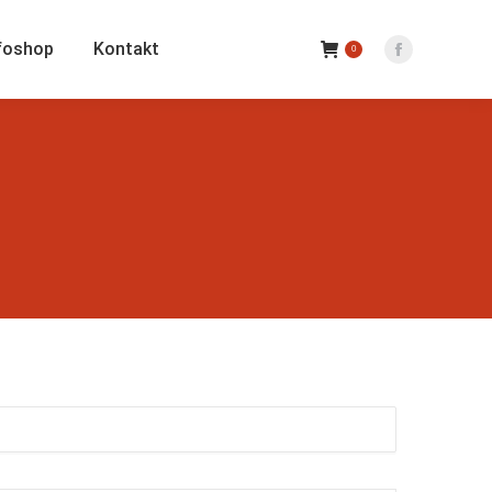
foshop
Kontakt
0
Facebook
Seite
wird
in
einem
neuen
Fenster
geöffnet