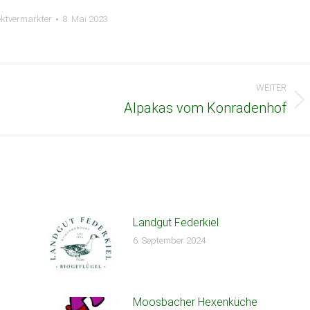
ektvermarkter
8. Mai 2023
WEITER
Alpakas vom Konradenhof
Nächster
Beitrag:
Landgut Federkiel
6. September 2024
Moosbacher Hexenküche