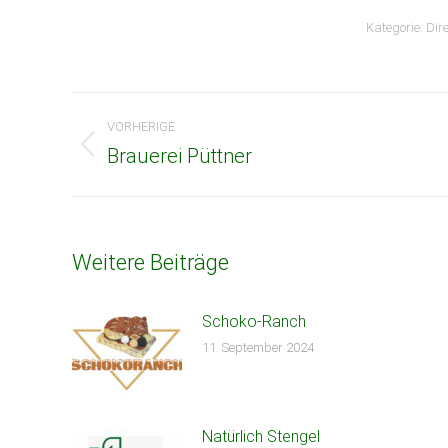
Kategorie:
Dir
Beitragsnavigation
VORHERIGE
Brauerei Püttner
Vorheriger
Beitrag:
Weitere Beiträge
Schoko-Ranch
11. September 2024
Natürlich Stengel