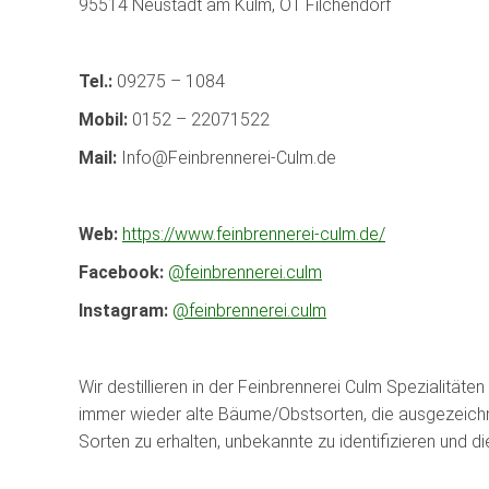
95514 Neustadt am Kulm, OT Filchendorf
Tel.:
09275 – 1084
Mobil:
0152 – 22071522
Mail:
Info@Feinbrennerei-Culm.de
Web:
https://www.feinbrennerei-culm.de/
Facebook:
@feinbrennerei.culm
Instagram:
@feinbrennerei.culm
Wir destillieren in der Feinbrennerei Culm Spezialität
immer wieder alte Bäume/Obstsorten, die ausgezeichne
Sorten zu erhalten, unbekannte zu identifizieren und 