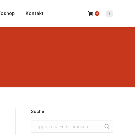
foshop
Kontakt
0
Facebook
Seite
wird
in
einem
neuen
Fenster
geöffnet
Suche
Suchen: