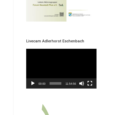
Livecam Adlerhorst Eschenbach
Video-
Player
00:00
11:54:56