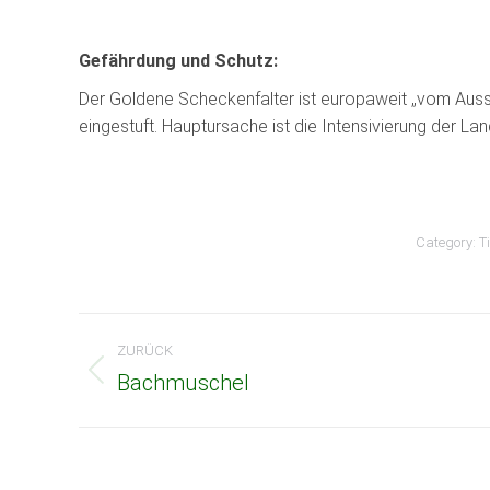
Gefährdung und Schutz:
Der Goldene Scheckenfalter ist europaweit „vom Ausst
eingestuft. Hauptursache ist die Intensivierung der Lan
Category:
T
Kommentarnavigation
ZURÜCK
Bachmuschel
Vorheriger
Beitrag: