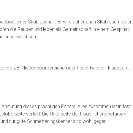
abbiss, einer Skabiosenart. Er wird daher auch Skabiosen- oder
fen die Raupen und leben als Gemeinschaft in einem Gespinst,
dann ausgewachsen.
ebiete z.B. Niedermoorbereiche oder Feuchtwiesen. Insgesamt
e Anmutung dieses prächtigen Falters. Alles zusammen ist in fast
loberseite verteilt. Die Unterseite der Flügel ist cremefarben-
n und nur gute Schmetterlingskenner sind wohl gegen