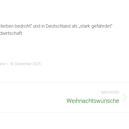
erben bedroht“ und in Deutschland als „stark gefährdet“
dwirtschaft.
iere
18. Dezember 2025
NÄCHSTES
Weihnachtswünsche
Nächster
Beitrag: