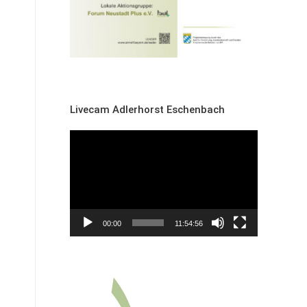
Livecam Adlerhorst Eschenbach
Video-
Player
00:00
11:54:56