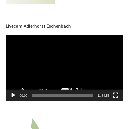
Livecam Adlerhorst Eschenbach
Video-
Player
00:00
11:54:56