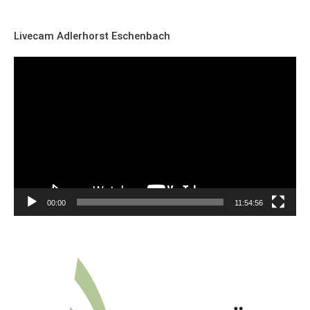
Livecam Adlerhorst Eschenbach
Video-
Player
00:00
11:54:56