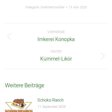
Kategorie:
Direktvermarkter
15. Mai 2023
Beitragsnavigation
VORHERIGE
Imkerei Konopka
Vorheriger
Beitrag:
WEITER
Kümmel-Likör
Nächster
Beitrag:
Weitere Beiträge
Schoko-Ranch
11. September 2024