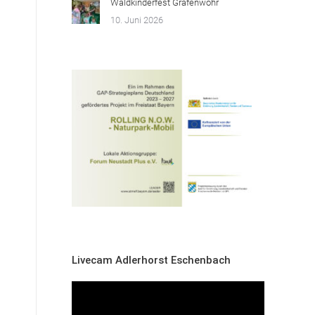
Waldkinderfest Grafenwöhr
10. Juni 2026
Livecam Adlerhorst Eschenbach
Video-
Player