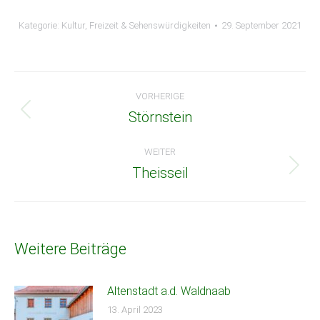
Kategorie:
Kultur, Freizeit & Sehenswürdigkeiten
29. September 2021
Beitragsnavigation
VORHERIGE
Störnstein
Vorheriger
Beitrag:
WEITER
Theisseil
Nächster
Beitrag:
Weitere Beiträge
Altenstadt a.d. Waldnaab
13. April 2023