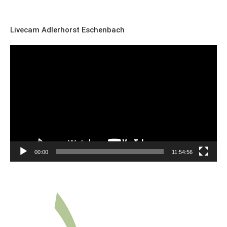
Livecam Adlerhorst Eschenbach
Video-
Player
00:00
11:54:56