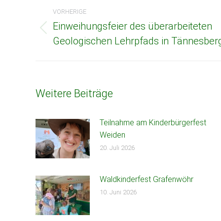
Beitragsnavigation
VORHERIGE
Einweihungsfeier des überarbeiteten
Vorheriger
Geologischen Lehrpfads in Tännesber
Beitrag:
Weitere Beiträge
Teilnahme am Kinderbürgerfest
Weiden
20. Juli 2026
Waldkinderfest Grafenwöhr
10. Juni 2026