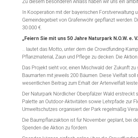
Zu diesem besonderen Anlass haben wir uns ein ambiti
In Kooperation mit der bayerischen Forstverwaltung 
Gemeindegebiet von Grafenwöhr gepflanzt werden. Die
30.000 €.
„Feiern Sie mit uns 50 Jahre Naturpark N.O.W. e. V
… lautet das Motto, unter dem die Crowdfunding-Kamp
Pflanzmaterial, Zaun und Pflege zu decken. Die Aktio
Das Projekt sieht vor, einen Mischwald der Zukunft zu
Baumarten mit jeweils 200 Bäumen. Diese Vielfalt soll 
wesentlichen Beitrag zum Erhalt der Artenvielfalt leis
Der Naturpark Nördlicher Oberpfälzer Wald erstreckt s
Palette an Outdoor-Aktivitäten sowie Lehrpfade zur Fl
Umweltschutzes organisiert der Park regelmäßig Veran
Die Baumpflanzaktion ist für November geplant, bei der 
Spenden die Aktion zu fördern.