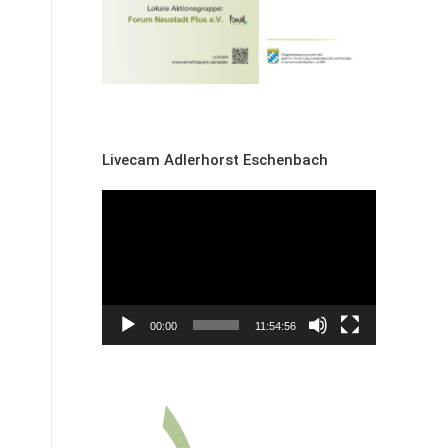
Livecam Adlerhorst Eschenbach
Video-
Player
00:00
11:54:56