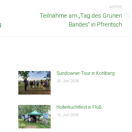
WEITER
Teilnahme am „Tag des Grünen
Nächster
g
Bandes“ in Pfrentsch
Beitrag:
Sundowner-Tour in Kohlberg
23. Juni 2026
Hollerküchlfest in Floß
10. Juni 2026