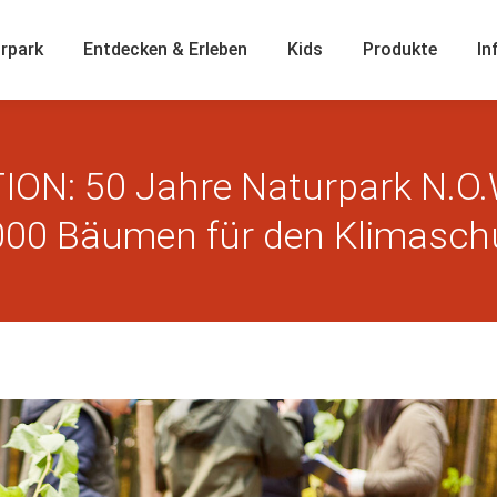
rpark
Entdecken & Erleben
Kids
Produkte
In
: 50 Jahre Naturpark N.O.W. 
000 Bäumen für den Klimasch