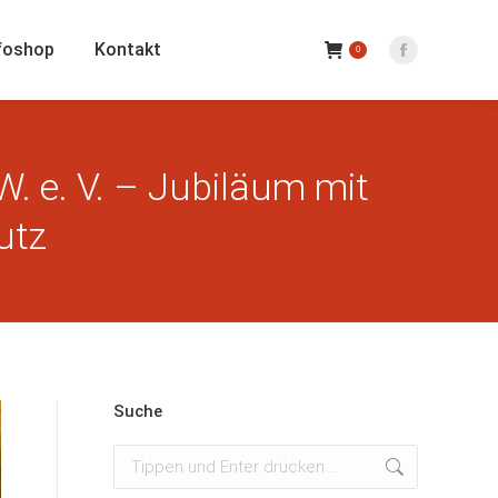
foshop
Kontakt
0
Facebook
Seite
wird
in
e. V. – Jubiläum mit
einem
neuen
utz
Fenster
geöffnet
Suche
Suchen: