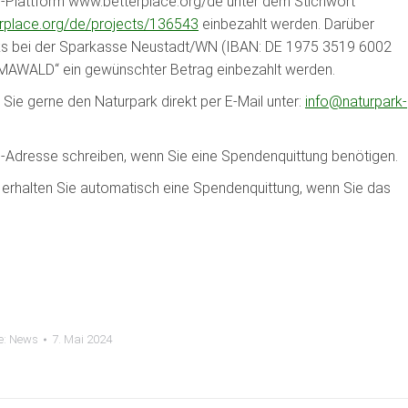
-Plattform www.betterplace.org/de unter dem Stichwort
rplace.org/de/projects/136543
einbezahlt werden. Darüber
rks bei der Sparkasse Neustadt/WN (IBAN: DE 1975 3519 6002
AWALD“ ein gewünschter Betrag einbezahlt werden.
Sie gerne den Naturpark direkt per E-Mail unter:
info@naturpark-
l-Adresse schreiben, wenn Sie eine Spendenquittung benötigen.
“ erhalten Sie automatisch eine Spendenquittung, wenn Sie das
e:
News
7. Mai 2024