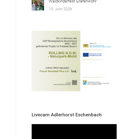
Waldkinderfest Grafenwöhr
10. Juni 2026
Livecam Adlerhorst Eschenbach
Video-
Player