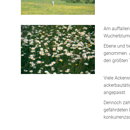
Am auffallen
Wucherblume
Ebene und ti
genommen. Äc
den größten 
Viele Ackerwi
ackerbautäti
angepasst.
Dennoch zähl
gefährdeten 
konkurrenzsc