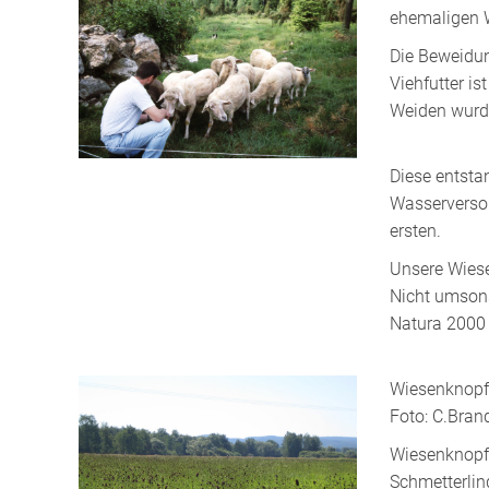
ehemaligen W
Die Beweidun
Viehfutter i
Weiden wurd
Diese entsta
Wasserversor
ersten.
Unsere Wies
Nicht umsons
Natura 200
Wiesenknopf
Foto: C.Bran
Wiesenknopft
Schmetterlin