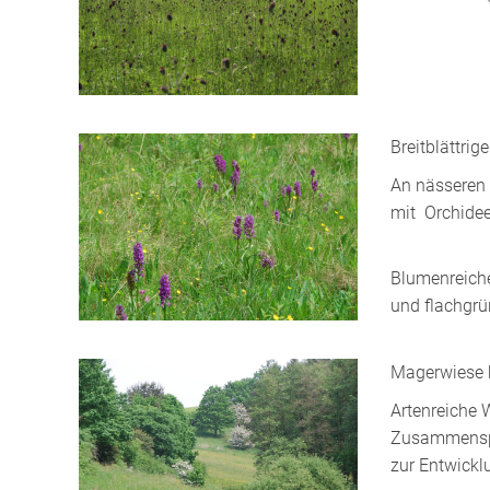
Breitblättri
An nässeren 
mit Orchidee
Blumenreich
und flachgrü
Magerwiese 
Artenreiche 
Zusammenspie
zur Entwickl