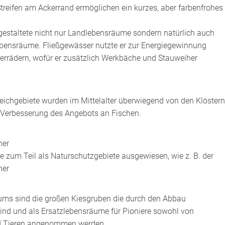
treifen am Ackerrand ermöglichen ein kurzes, aber farbenfrohes
estaltete nicht nur Landlebensräume sondern natürlich auch
bensräume. Fließgewässer nutzte er zur Energiegewinnung
errädern, wofür er zusätzlich Werkbäche und Stauweiher
eichgebiete wurden im Mittelalter überwiegend von den Klöstern
 Verbesserung des Angebots an Fischen.
her
ie zum Teil als Naturschutzgebiete ausgewiesen, wie z. B. der
her
ms sind die großen Kiesgruben die durch den Abbau
ind und als Ersatzlebensräume für Pioniere sowohl von
d Tieren angenommen werden.