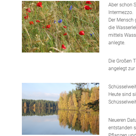
Aber schon S
Intermezzo.
Der Mensch g
die Wasserle
mittels Wass
anlegte.
Die Großen T
angelegt zur
Schüsselwei
Heute sind s
Schüsselwei
Neueren Datu
entstanden s
Pflanzen un