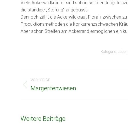
Viele Ackerwildkräuter sind schon seit der Jungstein
die ständige „Störung“ angepasst.
Dennoch zählt die Ackerwildkraut-Flora inzwischen z
Produktionsmethoden die konkurrenzschwachen Kräute
Aber schon Streifen am Ackerrand ermöglichen ein ku
Kategorie:
Leben
Beitragsnavigation
VORHERIGE
Margeritenwiesen
Vorheriger
Beitrag:
Weitere Beiträge