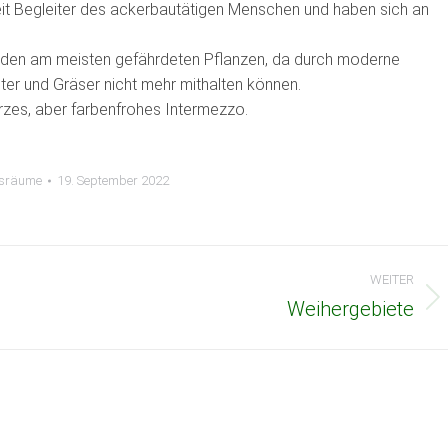
zeit Begleiter des ackerbautätigen Menschen und haben sich an
u den am meisten gefährdeten Pflanzen, da durch moderne
r und Gräser nicht mehr mithalten können.
rzes, aber farbenfrohes Intermezzo.
sräume
19. September 2022
WEITER
Weihergebiete
Nächster
Beitrag: