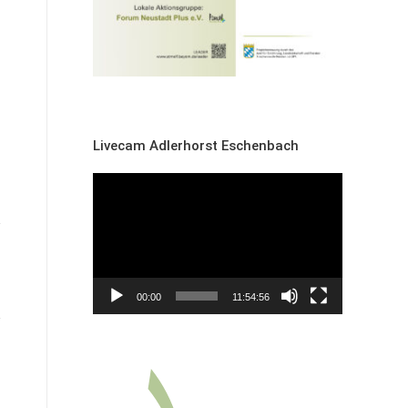
Livecam Adlerhorst Eschenbach
Video-
Player
00:00
11:54:56