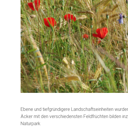
Ebene und tiefgründigere Landschaftseinheiten wurde
Äcker mit den verschiedensten Feldfrüchten bilden inz
Naturpark.