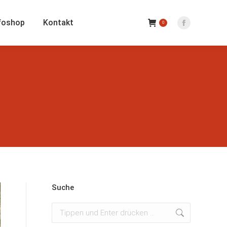
foshop
Kontakt
0
Facebook
Seite
wird
in
einem
neuen
Fenster
geöffnet
Suche
Suchen: