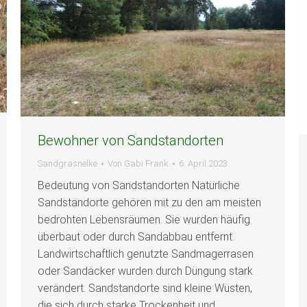
Bewohner von Sandstandorten
Sandgrasnelke
Von
Gabi Frank
6. April 2023
Bedeutung von Sandstandorten Natürliche
Sandstandorte gehören mit zu den am meisten
bedrohten Lebensräumen. Sie wurden häufig
überbaut oder durch Sandabbau entfernt.
Landwirtschaftlich genutzte Sandmagerrasen
oder Sandäcker wurden durch Düngung stark
verändert. Sandstandorte sind kleine Wüsten,
die sich durch starke Trockenheit und