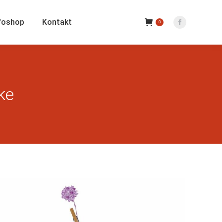
foshop
Kontakt
0
Facebook
Seite
wird
in
einem
ke
neuen
Fenster
geöffnet