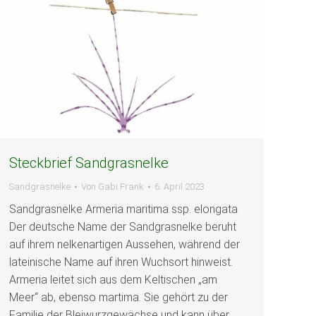
Steckbrief Sandgrasnelke
Sandgrasnelke
Von
Gabi Frank
6. April 2023
Sandgrasnelke Armeria maritima ssp. elongata
Der deutsche Name der Sandgrasnelke beruht
auf ihrem nelkenartigen Aussehen, während der
lateinische Name auf ihren Wuchsort hinweist.
Armeria leitet sich aus dem Keltischen „am
Meer“ ab, ebenso martima. Sie gehört zu der
Familie der Bleiwurzgewächse und kann über