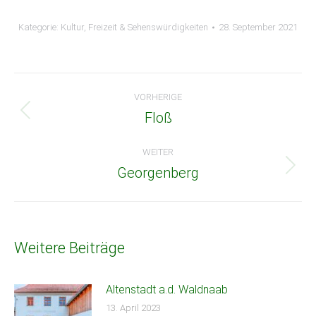
Kategorie:
Kultur, Freizeit & Sehenswürdigkeiten
28. September 2021
Beitragsnavigation
VORHERIGE
Floß
Vorheriger
Beitrag:
WEITER
Georgenberg
Nächster
Beitrag:
Weitere Beiträge
Altenstadt a.d. Waldnaab
13. April 2023