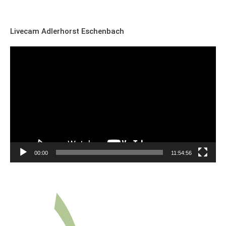
Livecam Adlerhorst Eschenbach
Video-
Player
00:00
11:54:56