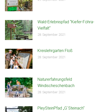
Wald-Erlebnispfad “Kiefer-Föhra-
Vielfalt“
28. September 2021
Kreislehrgarten Floß
28. September 2021
Naturerfahrungsfeld
Windischeschenbach
28. September 2021
PleySteinPfad „G´Steinach“