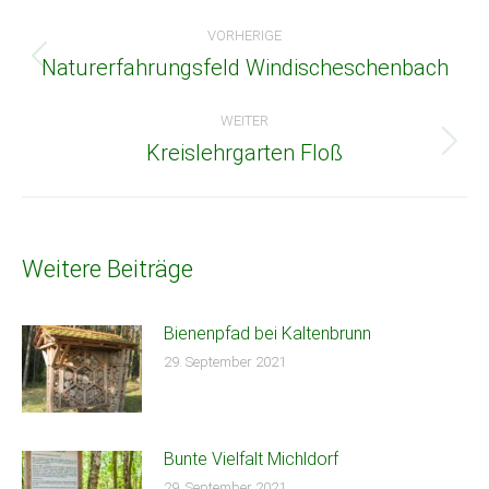
Beitragsnavigation
VORHERIGE
Naturerfahrungsfeld Windischeschenbach
Vorheriger
Beitrag:
WEITER
Kreislehrgarten Floß
Nächster
Beitrag:
Weitere Beiträge
Bienenpfad bei Kaltenbrunn
29. September 2021
Bunte Vielfalt Michldorf
29. September 2021