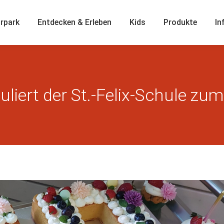
rpark
Entdecken & Erleben
Kids
Produkte
In
uliert der St.-Felix-Schule zu