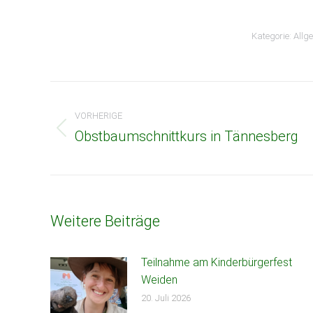
Kategorie:
Allg
Beitragsnavigation
VORHERIGE
Obstbaumschnittkurs in Tännesberg
Vorheriger
Beitrag:
Weitere Beiträge
Teilnahme am Kinderbürgerfest
Weiden
20. Juli 2026