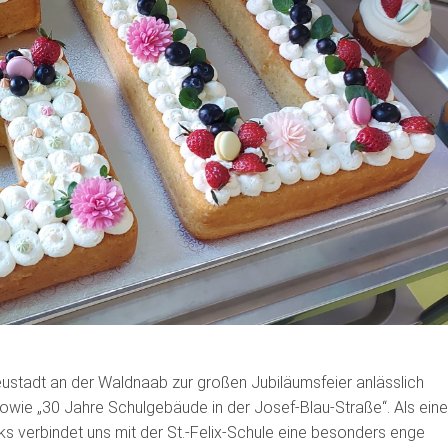
Neustadt an der Waldnaab
zur großen Jubiläumsfeier anlässlich
wie „30 Jahre Schulgebäude in der Josef-Blau-Straße“. Als eine
s verbindet uns mit der St.-Felix-Schule eine besonders enge