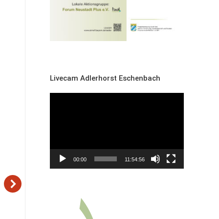
e
Livecam Adlerhorst Eschenbach
Video-
Player
00:00
11:54:56