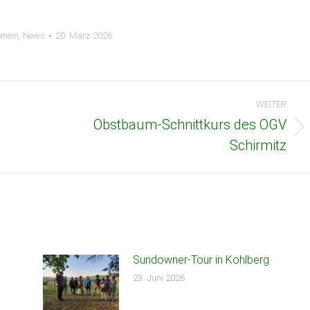
emein
,
News
20. März 2026
WEITER
Obstbaum-Schnittkurs des OGV
Nächster
Schirmitz
Beitrag:
Sundowner-Tour in Kohlberg
23. Juni 2026