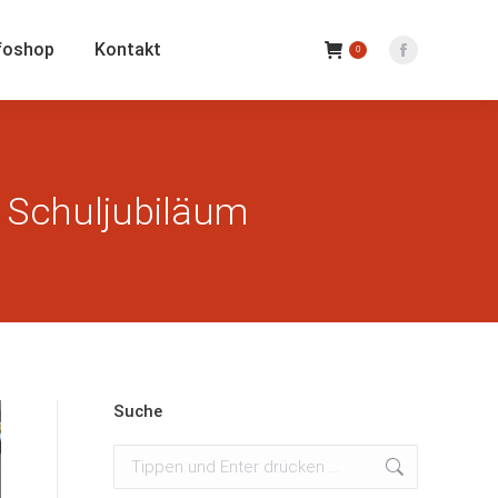
foshop
Kontakt
0
Facebook
Seite
wird
in
einem
m Schuljubiläum
neuen
Fenster
geöffnet
Suche
Suchen: