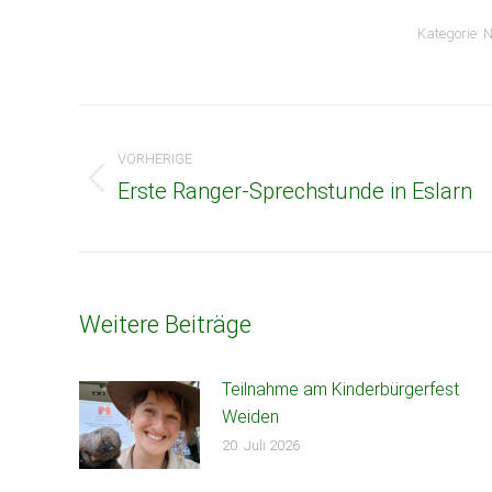
Kategorie:
N
Beitragsnavigation
VORHERIGE
Erste Ranger-Sprechstunde in Eslarn
Vorheriger
Beitrag:
Weitere Beiträge
Teilnahme am Kinderbürgerfest
Weiden
20. Juli 2026