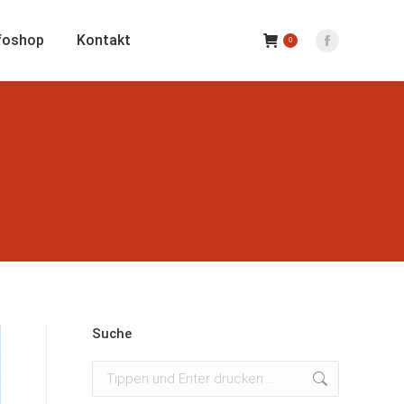
foshop
Kontakt
0
Facebook
Seite
wird
in
einem
neuen
Fenster
geöffnet
Suche
Suchen: