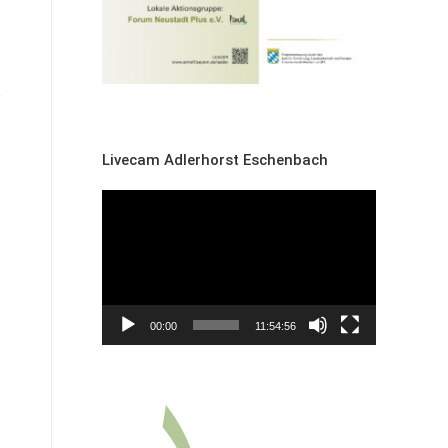
Livecam Adlerhorst Eschenbach
Video-
Player
00:00
11:54:56