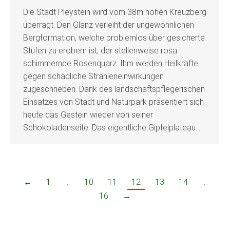
Die Stadt Pleystein wird vom 38m hohen Kreuzberg
überragt. Den Glanz verleiht der ungewöhnlichen
Bergformation, welche problemlos über gesicherte
Stufen zu erobern ist, der stellenweise rosa
schimmernde Rosenquarz. Ihm werden Heilkräfte
gegen schädliche Strahleneinwirkungen
zugeschrieben. Dank des landschaftspflegerischen
Einsatzes von Stadt und Naturpark präsentiert sich
heute das Gestein wieder von seiner
Schokoladenseite. Das eigentliche Gipfelplateau…
←
1
…
10
11
12
13
14
…
16
→