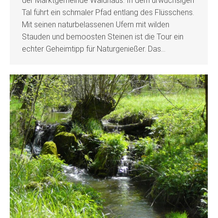
der Marktgemeinde Waidhaus. In dem urwüchsigen
Tal führt ein schmaler Pfad entlang des Flüsschens.
Mit seinen naturbelassenen Ufern mit wilden
Stauden und bemoosten Steinen ist die Tour ein
echter Geheimtipp für Naturgenießer. Das…