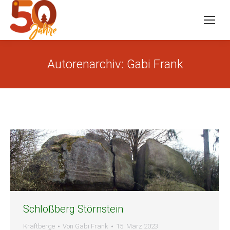
Autorenarchiv:
Gabi Frank
Schloßberg Störnstein
Kraftberge
Von
Gabi Frank
15. März 2023