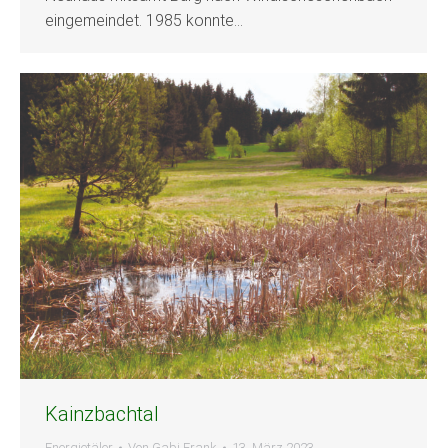
eingemeindet. 1985 konnte…
Kainzbachtal
Energietäler
Von
Gabi Frank
13. März 2023