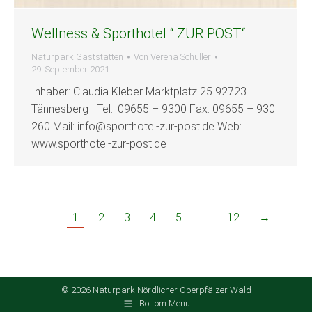
Wellness & Sporthotel “ ZUR POST“
Naturpark Gaststätten
Von
Verena Schuller
29. September 2021
Inhaber: Claudia Kleber Marktplatz 25 92723
Tännesberg Tel.: 09655 – 9300 Fax: 09655 – 930
260 Mail: info@sporthotel-zur-post.de Web:
www.sporthotel-zur-post.de
1
2
3
4
5
…
12
→
© 2026 Naturpark Nördlicher Oberpfälzer Wald
Bottom Menu