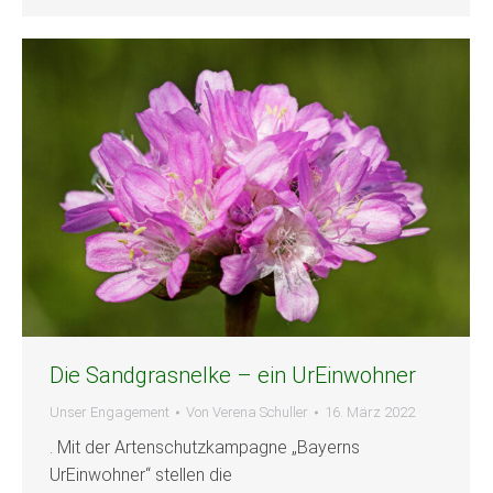
Die Sandgrasnelke – ein UrEinwohner
Unser Engagement
Von
Verena Schuller
16. März 2022
. Mit der Artenschutzkampagne „Bayerns
UrEinwohner“ stellen die