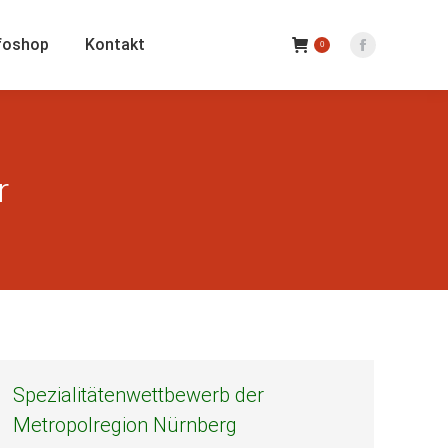
foshop
Kontakt
0
Facebook
Seite
wird
in
einem
r
neuen
Fenster
geöffnet
Spezialitätenwettbewerb der
Metropolregion Nürnberg