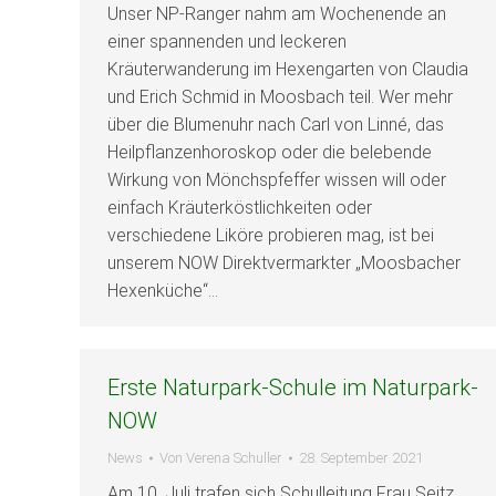
Unser NP-Ranger nahm am Wochenende an
einer spannenden und leckeren
Kräuterwanderung im Hexengarten von Claudia
und Erich Schmid in Moosbach teil. Wer mehr
über die Blumenuhr nach Carl von Linné, das
Heilpflanzenhoroskop oder die belebende
Wirkung von Mönchspfeffer wissen will oder
einfach Kräuterköstlichkeiten oder
verschiedene Liköre probieren mag, ist bei
unserem NOW Direktvermarkter „Moosbacher
Hexenküche“…
Erste Naturpark-Schule im Naturpark-
NOW
News
Von
Verena Schuller
28. September 2021
Am 10. Juli trafen sich Schulleitung Frau Seitz,