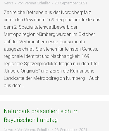
News
Von
Verena Schuller
28. September 2021
Zahlreiche Betriebe aus der Nordoberpfalz
unter den Gewinnern 169 Regionalprodukte aus
dem 2. Spezialitätenwettbewerb der
Metropolregion Nürnberg wurden im Oktober
auf der Verbrauchermesse Consumenta
ausgezeichnet. Sie stehen für feinsten Genuss,
regionale Identität und Nachhaltigkeit: 169
regionale Spitzenprodukte tragen nun den Titel
„Unsere Originale“ und zieren die Kulinarische
Landkarte der Metropolregion Nürnberg. Auch
aus dem…
Naturpark präsentiert sich im
Bayerischen Landtag
News
Von
Verena Schuller
28. September 2021